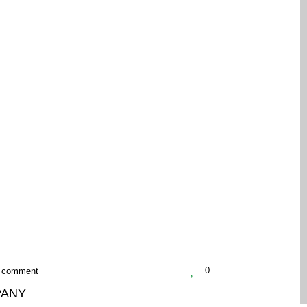
 comment
0
PANY