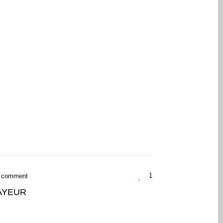
 comment
1
AYEUR