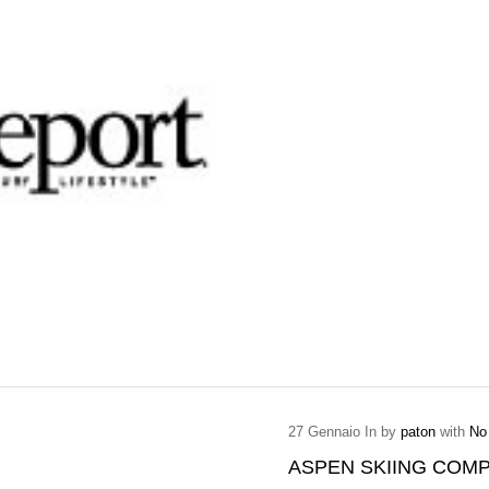
27
Gennaio
In by
paton
with
No
ASPEN SKIING COM