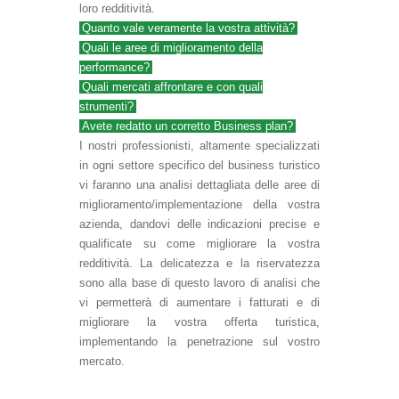
loro redditività.
Quanto vale veramente la vostra attività?
Quali le aree di miglioramento della
performance?
Quali mercati affrontare e con quali
strumenti?
Avete redatto un corretto Business plan?
I nostri professionisti, altamente specializzati
in ogni settore specifico del business turistico
vi faranno una analisi dettagliata delle aree di
miglioramento/implementazione della vostra
azienda, dandovi delle indicazioni precise e
qualificate su come migliorare la vostra
redditività. La delicatezza e la riservatezza
sono alla base di questo lavoro di analisi che
vi permetterà di aumentare i fatturati e di
migliorare la vostra offerta turistica,
implementando la penetrazione sul vostro
mercato.